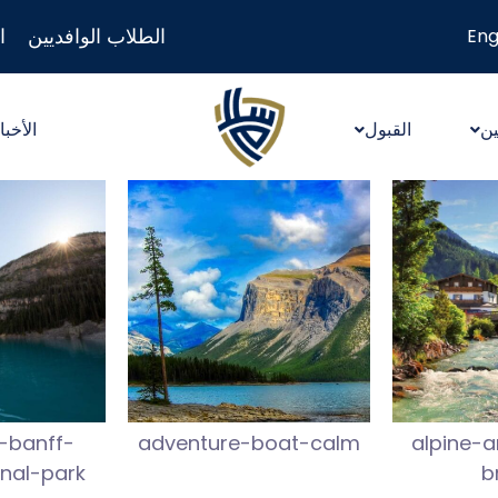
الطلاب الوافديين
ا
Eng
ين
القبول
الأخبا
-banff-
adventure-boat-calm
alpine-a
onal-park
b