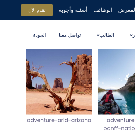
لمعرض
الوظائف
أسئلة وأجوبة
تقدم الآن
ر
الطالب
تواصل معنا
الجودة
adventure-arid-arizona
adventure
banff-nati