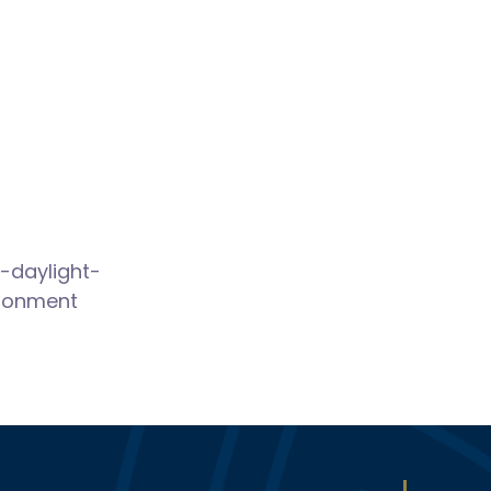
r-daylight-
ronment