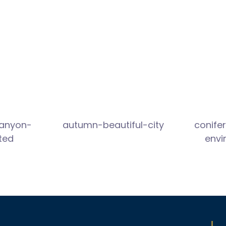
canyon-
autumn-beautiful-city
conife
ted
envi