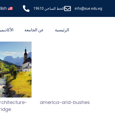
lish
info@sue.edu.eg
الخط الساخن 19610
الرئيسية
عن الجامعة
الأكاديمي
rchitecture-
america-arid-bushes
ridge