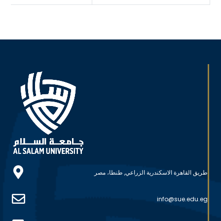
طريق القاهرة الاسكندرية الزراعي, طنطا، مصر
info@sue.edu.eg