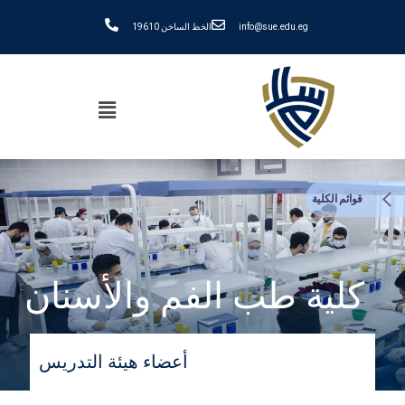
info@sue.edu.eg
الخط الساخن 19610
قوائم الكلية
كلية طب الفم والأسنان
أعضاء هيئة التدريس