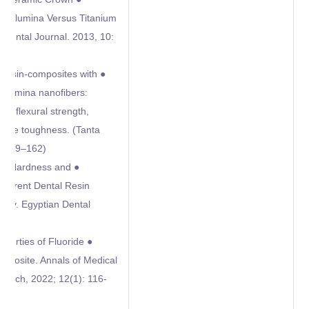
nd Alumina Versus Titanium
 Dental Journal. 2013, 10:
l resin‑composites with
 alumina nanofibers:
re, flexural strength,
cture toughness. (Tanta
6:149–162).
g on Hardness and
Different Dental Resin
tudy. Egyptian Dental
roperties of Fluoride
mposite. Annals of Medical
earch, 2022; 12(1): 116-