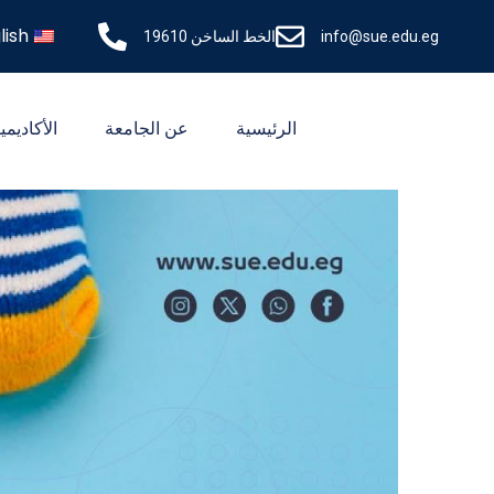
lish
info@sue.edu.eg
الخط الساخن 19610
الرئيسية
عن الجامعة
الأكاديمي