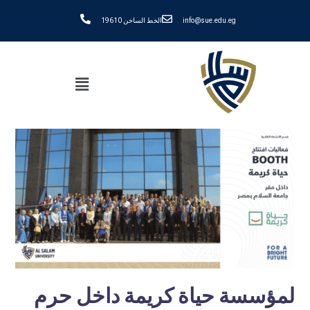
info@sue.edu.eg
الخط الساخن 19610
لمؤسسة حياة كريمة داخل حرم