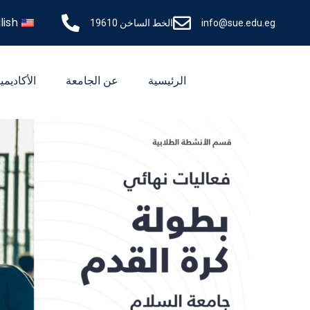
lish
info@sue.edu.eg
الخط الساخن 19610
الرئيسية
عن الجامعة
الأكاديمي