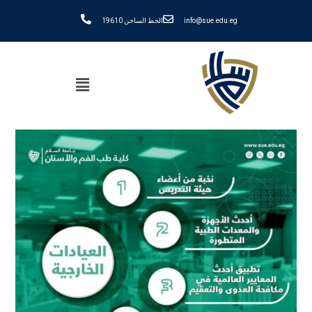
info@sue.edu.eg
الخط الساخن 19610