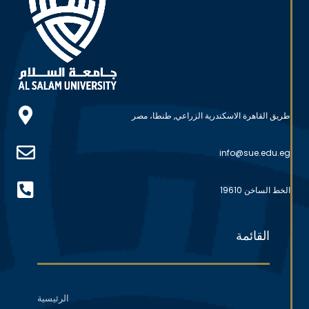
طريق القاهرة الاسكندرية الزراعي, طنطا، مصر
info@sue.edu.eg
الخط الساخن 19610
القائمة
الرئيسية