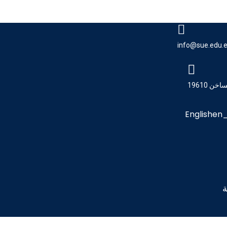
info@sue.edu.
ن 19610
English
ة