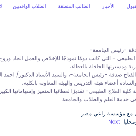
قبول
الأخبار
الطالب المنطقة
الطلاب الوافديين
ال
صدقة -رئيس الجامعة-
 الطبيعي – التي كانت دومًا نموذجًا للإخلاص والعمل الجاد وروح
ارية ومسيرتها الحافلة بالعطاء،
لفتاح صدقة -رئيس الجامعة-، والسيد الأستاذ الدكتور/ احمد ال
سادة أعضاء هيئة التدريس والهيئة المعاونة بالكلية،
ية العلاج الطبيعي- تقديرًا لعطائها المتميز وإسهاماتها الكبير
ق في خدمة العلم والطلاب والجامعة
عاون مع مؤسسة راعي مصر
محليا
Next