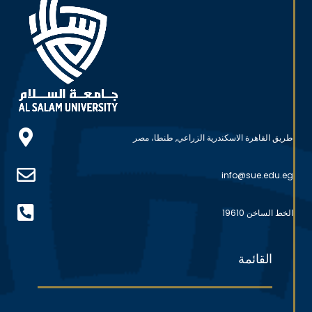
طريق القاهرة الاسكندرية الزراعي, طنطا، مصر
info@sue.edu.eg
الخط الساخن 19610
القائمة