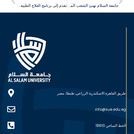
جامعة السلام تهنئ الشعب المصري بمناسبة ذكرى ثورة 23 يوليو
تقدم إلى برنامج العلاج الطبيعي جامعة السلام واحصل على خصم 15%
طريق القاهرة الاسكندرية الزراعي, طنطا، مصر
info@sue.edu.eg
الخط الساخن 19610