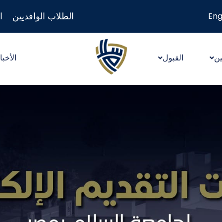
الطلاب الوافديين
ا
Eng
ين
القبول
الأخبا