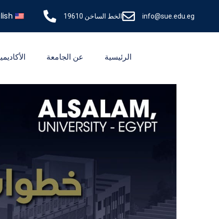
lish
info@sue.edu.eg
الخط الساخن 19610
الرئيسية
عن الجامعة
الأكاديمي