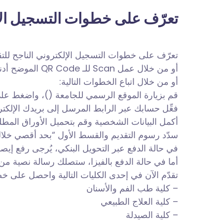
تعرّف على خطوات التسجيل الإل
تعرّف على خطوات التسجيل الإلكتروني الناجح للتقد
أو من خلال عمل Scan للـ QR Code الموضح أدناه
أو من خلال اتباع الخطوات التالية:
قم بزيارة الموقع الرسمي للجامعة (
)، واضغط على “Apply Now”، ثم اختر “or Undergraduate
فعِّل حسابك عبر الرابط المرسل إلى بريدك الإلكتر
أكمل البيانات الشخصية وقم بتحميل الأوراق المطلوبة
سدّد رسوم التقديم والقسط الأول “بحد أقصي خلال 3 أيام من إنشاء الحساب”، عن طريق الفيزا أو التحويل البنكي لحسابات الج
في حالة الدفع عبر التحويل البنكي، يُرجى رفع إيصا
أما في حالة الدفع بالفيزا، ستصلك رسالة نصية من SIS لتأكيد العملية، ويُعتبر الدفع مسجلًا تلقائيًا على النظام تلقائيًا مع إمكانية طباعة الإيص
تقدّم الآن في إحدى الكليات التالية واحصل على خصم 15% لفترة محد
– كلية طب الفم والأسنان
– كلية العلاج الطبيعي
– كلية الصيدلة