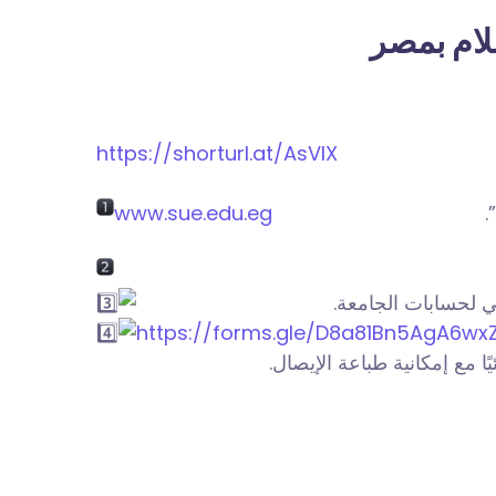
لام بمصر
https://shorturl.at/AsVlX
www.sue.edu.eg
https://forms.gle/D8a81Bn5AgA6wx